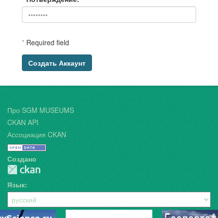
*
Required field
Создать Аккаунт
Про SGM MUSEUMS
CKAN API
Ассоциация CKAN
Создано
Язык