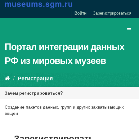
m
u
s
e
u
m
s
.
s
g
m
.
r
u
Войти
Зарегистрироваться
Портал интеграции данных
РФ из мировых музеев
Регистрация
Зачем регистрироваться?
Создание пакетов данных, групп и других захватывающих
вещей
Зарегистрировать