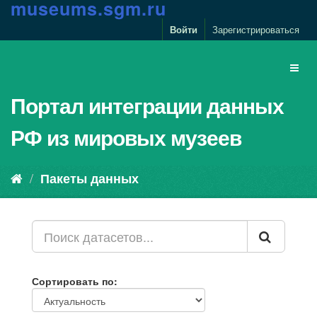
m
u
s
e
u
m
s
.
s
g
m
.
r
u
Войти
Зарегистрироваться
Портал интеграции данных
РФ из мировых музеев
Пакеты данных
Сортировать по