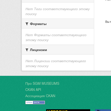
Нет Теги соответствующего этому
поиску
Вы 
Форматы
Нет Форматы соответствующего
этому поиску
Лицензии
Нет Лицензии соответствующего
этому поиску
Про SGM MUSEUMS
CKAN API
Ассоциация CKAN