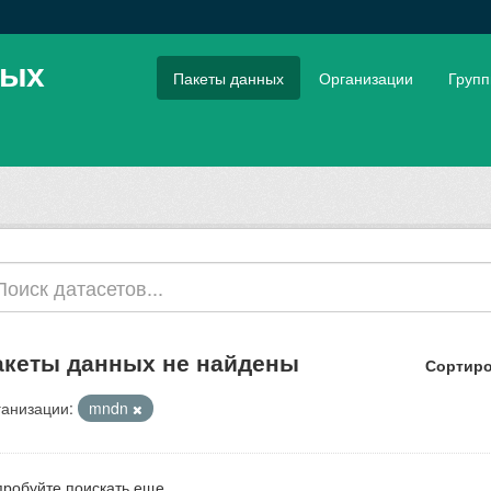
ных
Пакеты данных
Организации
Груп
акеты данных не найдены
Сортиро
анизации:
mndn
робуйте поискать еще.