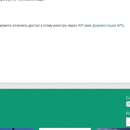
можете получить доступ к этому реестру через
API
(see
Документация API
).
С
Я