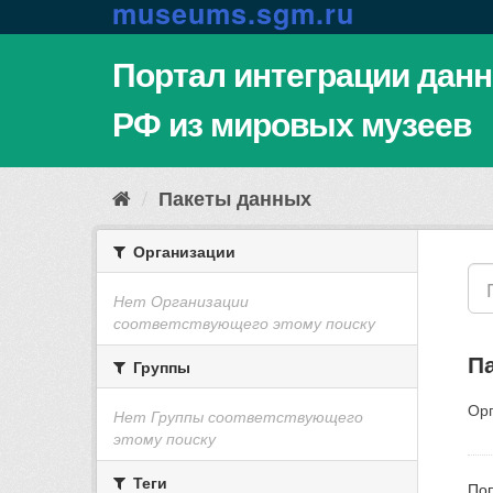
m
u
s
e
u
m
s
.
s
g
m
.
r
u
Портал интеграции дан
РФ из мировых музеев
Пакеты данных
Организации
Нет Организации
соответствующего этому поиску
П
Группы
Орг
Нет Группы соответствующего
этому поиску
Теги
Поп