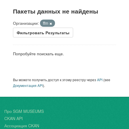
Пакеты данных не найдены
Организации:
ffm
Фильтровать Результаты
Попробуйте поискать еще.
Вы можете получить доступ к этому реестру через
API
(see
Документация API
).
Про SGM MUSEUMS
CKAN API
Ассоциация CKAN