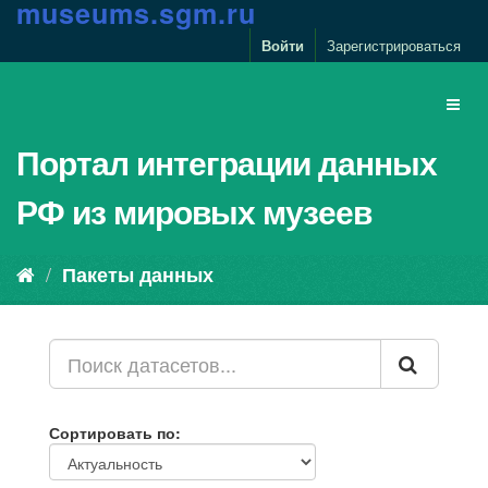
m
u
s
e
u
m
s
.
s
g
m
.
r
u
Войти
Зарегистрироваться
Портал интеграции данных
РФ из мировых музеев
Пакеты данных
Сортировать по