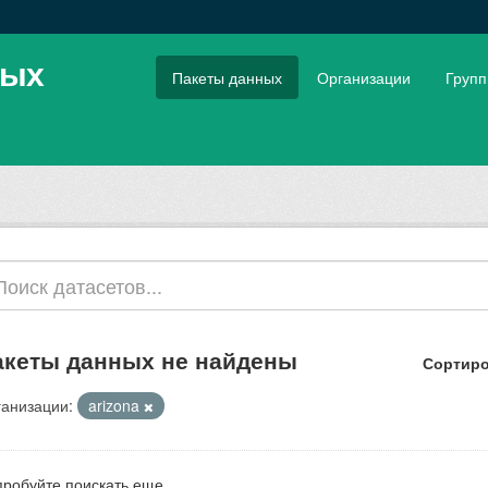
ных
Пакеты данных
Организации
Груп
акеты данных не найдены
Сортиро
анизации:
arizona
робуйте поискать еще.