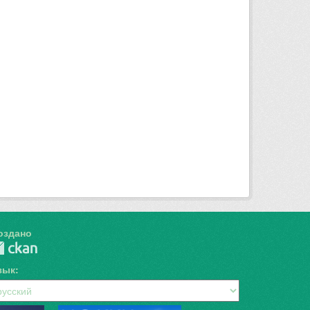
оздано
зык