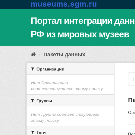
m
u
s
e
u
m
s
.
s
g
m
.
r
u
Портал интеграции дан
РФ из мировых музеев
Пакеты данных
Организации
Нет Организации
соответствующего этому поиску
П
Группы
Орг
Нет Группы соответствующего
этому поиску
Теги
Поп