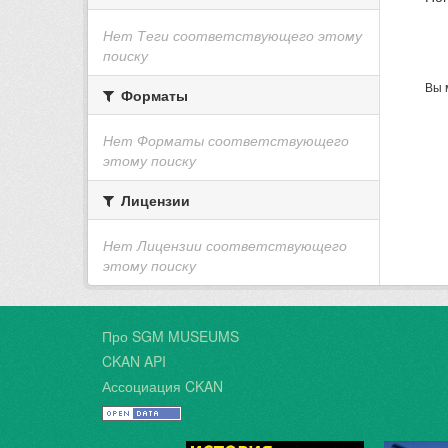
Нет Теги соответствующего этому
поиску
Вы 
Форматы
Нет Форматы соответствующего
этому поиску
Лицензии
Нет Лицензии соответствующего
этому поиску
Про SGM MUSEUMS
CKAN API
Ассоциация CKAN