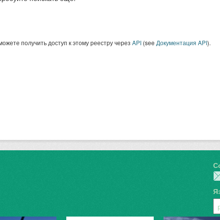
можете получить доступ к этому реестру через
API
(see
Документация API
).
С
Я