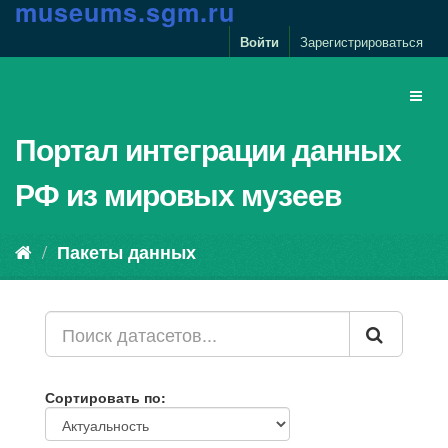
m
u
s
e
u
m
s
.
s
g
m
.
r
u
Войти
Зарегистрироваться
Портал интеграции данных
РФ из мировых музеев
Пакеты данных
Сортировать по