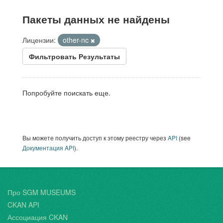
Пакеты данных не найдены
Лицензии:
other-nc
Фильтровать Результаты
Попробуйте поискать еще.
Вы можете получить доступ к этому реестру через
API
(see
Документация API
).
Про SGM MUSEUMS
CKAN API
Ассоциация CKAN